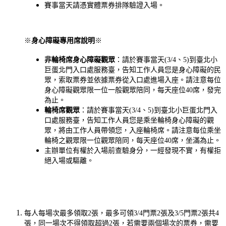
賽事當天請憑實體票券排隊驗證入場。
※
身心障礙專用席說明
※
非輪椅席身心障礙觀眾
：請於賽事當天(3/4、5)到臺北小
巨蛋北門入口處服務臺，告知工作人員您是身心障礙的民
眾，索取票券並依據票券從入口處進場入座。請注意每位
身心障礙觀眾限一位一般觀眾陪同，每天座位40席，發完
為止。
輪椅席觀眾
：請於賽事當天(3/4、5)到臺北小巨蛋北門入
口處服務臺，告知工作人員您是乘坐輪椅身心障礙的觀
眾，將由工作人員帶領您，入座輪椅席。請注意每位乘坐
輪椅之觀眾限一位觀眾陪同，每天座位40席，坐滿為止。
主辦單位有權於入場前查驗身分，一經發現不實，有權拒
絕入場或驅離。
每人每場次最多領取2張，最多可領3/4門票2張及3/5門票2張共4
張，同一場次不得領取超過2張，若需要兩個場次的票券，需要