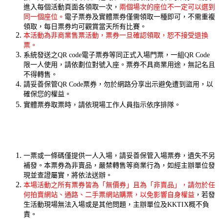
進入每個活動頁面各領取一次，
兩個場次的座位不一定可以選到
同一個座位。
電子票券及實體票券僅需領取一種即可，不需重複
領取，每日票券均可觀賞當天所有比賽。
本活動為非商業售票活動，票券一旦確認領取，恕不接受退換
票。
系統發送之QR code電子票券等同正式入場門票，一組QR Code
限一人使用，請依劃位對號入座。票券不具商業用途，無記名且
不得轉售。
請妥善保管QR Code票券，勿於網路分享出示避免遭到盜用，以
確保您的權益。
實體票券取票時，請依現場工作人員指示依序排隊。
一票或一條碼僅提供一人入場，請妥善保管入場票券，遺失不另
補發。本票券為非賣品，嚴禁轉售等商業行為，如經主辦單位發
現並查證屬實，將依法送辦。
本場活動之所有票券皆為「無價券」且為「非賣品」，請勿於任
何拍賣網站、通路、二手票網站購票，以免影響自身權益
，若發
生活動現場無法入場或是其他問題，主辦單位及KKTIX概不負
責。