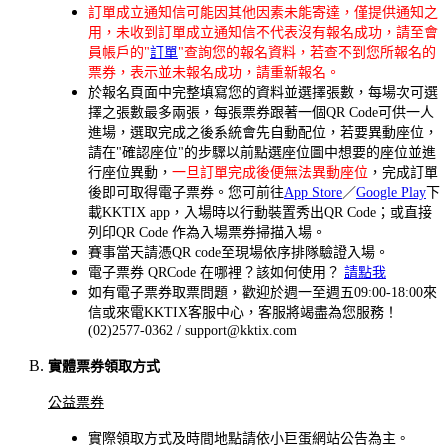
訂單成立通知信可能因其他因素未能寄達，僅提供通知之
用，未收到訂單成立通知信不代表沒有報名成功，請至會
員帳戶的"
訂單
"查詢您的報名資料，若查不到您所報名的
票券，表示並未報名成功，請重新報名。
於報名頁面中完整填寫您的資料並選擇張數，每場次可選
擇之張數最多兩張，每張票券跟著一個QR Code可供一人
進場，選取完成之後系統會先自動配位，若要異動座位，
請在"確認座位"的步驟以前點選座位圖中想要的座位並進
行座位異動，
一旦訂單完成後便無法異動座位
，完成訂單
後即可取得電子票券。您可前往
App Store
／
Google Play
下
載KKTIX app，入場時以行動裝置秀出QR Code；或直接
列印QR Code 作為入場票券掃描入場。
賽事當天請憑QR code至現場依序排隊驗證入場。
電子票券 QRCode 在哪裡？該如何使用？
請點我
如有電子票券取票問題，歡迎於週一至週五09:00-18:00來
信或來電KKTIX客服中心，客服將竭盡為您服務！
(02)2577-0362 / support@kktix.com
實體票券領取方式
公益票券
實際領取方式及時間地點請依小巨蛋網站公告為主
。