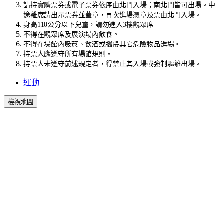
請持實體票券或電子票券依序由北門入場；南北門皆可出場。中
途離席請出示票券並蓋章，再次進場憑章及票由北門入場。
身高110公分以下兒童，請勿進入3樓觀眾席
不得在觀眾席及展演場內飲食。
不得在場館內吸菸、飲酒或攜帶其它危險物品進場。
持票人應遵守所有場館規則。
持票人未遵守前述規定者，得禁止其入場或強制驅離出場。
運動
檢視地圖