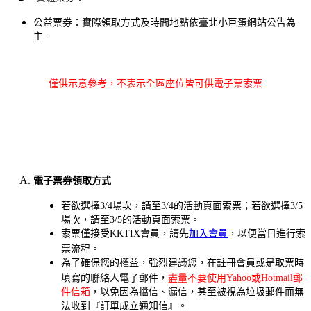
公益票券：實際領取方式及時間地點依臺北小巨蛋網站公告為
主。
僅供示意參考，不表示全區座位皆可供電子票索票
電子票券領取方式
若欲選擇3/4場次，請至3/4的活動頁面索票；若欲選擇3/5
場次，請至3/5的活動頁面索票。
索票
僅接受KKTIX會員，請先
加入會員
，以便當日進行
索
票流程。
為了確保您的權益，強烈建議您，在註冊會員或是
取票
時
填寫的聯絡人電子郵件，
盡量不要使用Yahoo或Hotmail郵
件信箱
，以免因為擋信、漏信，甚至被視為垃圾郵件而無
法收到『訂單成立通知信』。