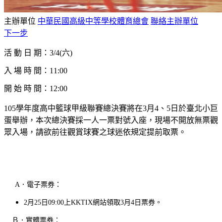
主辦單位
中華民國高級中等學校體育總會
聯絡主辦單位
下一步
活 動 日 期
：
3/4(六)
入 場 時 間：11:00
開 始 時 間：12:00
105學年度高中籃球甲級聯賽總決賽將在3月4、5日於臺北小巨
蛋舉辦，本次總決賽採一人一票對號入座，現場不開放無票觀
眾入場，請欲前往觀賞球賽之球迷依規定提前取票。
A．電子票券：
2月25日09:00上KKTIX網站領取3月4日票券。
Ｂ．
實體票券：