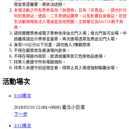
現並查證屬實，將依法送辦。
本場活動之所有票券皆為「無價券」且為「非賣品」，請勿於任
何拍賣網站、通路、二手票網站購票，以免影響自身權益
，
若發
生活動現場無法入場或是其他問題，主辦單位及KKTIX概不負
責。
請持實體票券或電子票券依序由北門入場；南北門皆可出場。中
途離席請出示票券並蓋章，再次進場憑章及票由北門入場。
身高110公分以下兒童，請勿進入3樓觀眾席
不得在觀眾席及展演場內飲食。
不得在場館內吸菸、飲酒或攜帶其它危險物品進場。
持票人應遵守所有場館規則。
持票人未遵守前述規定者，得禁止其入場或強制驅離出場。
活動場次
3/10場次
2018/03/10 12:00(+0800)
臺北小巨蛋
下一步
3/11場次