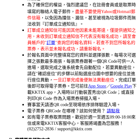
為了確保您的權益，強烈建議您，在註冊會員或是
取票
時
填寫的聯絡人電子郵件，
盡量不要使用Yahoo或Hotmail郵
件信箱
，以免因為擋信、漏信，甚至被視為垃圾郵件而無
法收到『訂單成立通知信』。
訂單成立通知信可能因其他因素未能寄達，僅提供通知之
用，未收到訂單成立通知信不代表沒有報名成功，請至會
員帳戶的"
訂單
"查詢您的報名資料，若查不到您所報名的
票券，表示並未報名成功，請重新報名。
於報名頁面中完整填寫您的資料並選擇張數，每場次可選
擇之張數最多兩張，每張票券跟著一個QR Code可供一人
進場，選取完成之後系統會先自動配位，若要異動座位，
請在"確認座位"的步驟以前點選座位圖中想要的座位並進
行座位異動，
一旦訂單完成後便無法異動座位
，完成訂單
後即可取得電子票券。您可前往
App Store
／
Google Play
下
載KKTIX app，入場時以行動裝置秀出QR Code；或直接
列印QR Code 作為入場票券掃描入場。
賽事當天請憑QR code至現場依序排隊驗證入場。
電子票券 QRCode 在哪裡？該如何使用？
請點我
如有電子票券取票問題，歡迎於週一至週五09:00-18:00來
信或來電KKTIX客服中心，客服將竭盡為您服務！
(02)2752-2836 / support@kktix.com