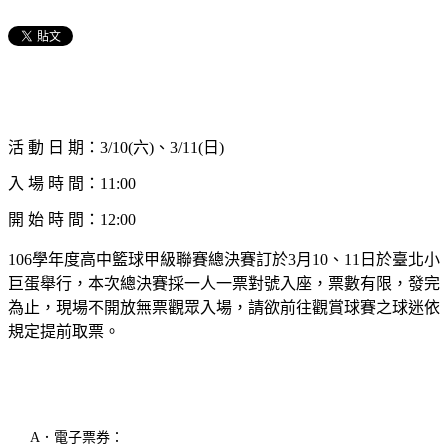
活 動 日 期
：
3/10(六)、3/11(日)
入 場 時 間：11:00
開 始 時 間：12:00
106學年度高中籃球甲級聯賽總決賽訂於3月10、11日於臺北小
巨蛋舉行，本次總決賽採一人一票對號入座，票數有限，發完
為止，現場不開放無票觀眾入場，請欲前往觀賞球賽之球迷依
規定提前取票。
A．電子票券：