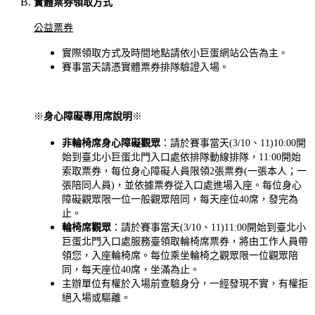
實體票券領取方式
公益票券
實際領取方式及時間地點請依小巨蛋網站公告為主
。
賽事當天請憑實體票券排隊驗證入場。
※
身心障礙專用席說明
※
非輪椅席身心障礙觀眾
：請於賽事當天(3/10、11)10:00開
始到臺北小巨蛋北門入口處依排隊動線排隊，11:00開始
索取票券，每位身心障礙人員限領2張票券(一張本人；一
張陪同人員)，並依據票券從入口處進場入座。每位身心
障礙觀眾限一位一般觀眾陪同，每天座位40席，發完為
止。
輪椅席觀眾
：請於賽事當天(3/10、11)11:00開始到臺北小
巨蛋北門入口處服務臺領取輪椅席票券，將由工作人員帶
領您，入座輪椅席。每位乘坐輪椅之觀眾限一位觀眾陪
同，每天座位40席，坐滿為止。
主辦單位有權於入場前查驗身分，一經發現不實，有權拒
絕入場或驅離。