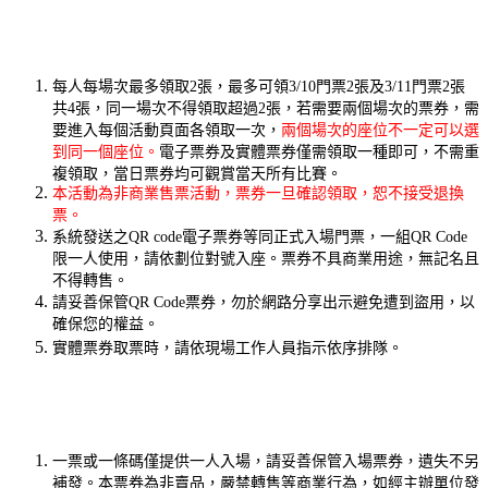
每人每場次最多領取2張，最多可領3/10門票2張及3/11門票2張
共4張，同一場次不得領取超過2張，若需要兩個場次的票券，需
要進入每個活動頁面各領取一次，
兩個場次的座位不一定可以選
到同一個座位。
電子票券及實體票券僅需領取一種即可，不需重
複領取，當日票券均可觀賞當天所有比賽。
本活動為非商業售票活動，票券一旦確認領取，恕不接受退換
票。
系統發送之QR code電子票券等同正式入場門票，一組QR Code
限一人使用，請依劃位對號入座。票券不具商業用途，無記名且
不得轉售。
請妥善保管QR Code票券，勿於網路分享出示避免遭到盜用，以
確保您的權益。
實體票券取票時，請依現場工作人員指示依序排隊。
一票或一條碼僅提供一人入場，請妥善保管入場票券，遺失不另
補發。本票券為非賣品，嚴禁轉售等商業行為，如經主辦單位發