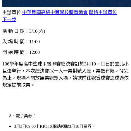
主辦單位
中華民國高級中等學校體育總會
聯絡主辦單位
下一步
活 動 日 期
：
3/10(六)
入 場 時 間：11:00
開 始 時 間：12:00
106學年度高中籃球甲級聯賽總決賽訂於3月10、11日於臺北小
巨蛋舉行，本次總決賽採一人一票對號入座，票數有限，發完
為止，現場不開放無票觀眾入場，請欲前往觀賞球賽之球迷依
規定提前取票。
A．電子票券：
3月3日09:00上KKTIX網站領取3月10日票券。