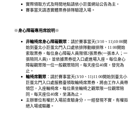
實際領取方式及時間地點請依小巨蛋網站公告為主
。
賽事當天請憑實體票券排隊驗證入場。
※
身心障礙專用席說明
※
非輪椅席身心障礙觀眾
：請於賽事當天(3/10、11)10:00開
始到臺北小巨蛋北門入口處依排隊動線排隊，11:00開始
索取票券，每位身心障礙人員限領2張票券(一張本人；一
張陪同人員)，並依據票券從入口處進場入座。每位身心
障礙觀眾限一位一般觀眾陪同，每天座位40席，發完為
止。
輪椅席觀眾
：請於賽事當天(3/10、11)11:00開始到臺北小
巨蛋北門入口處服務臺領取輪椅席票券，將由工作人員帶
領您，入座輪椅席。每位乘坐輪椅之觀眾限一位觀眾陪
同，每天座位40席，坐滿為止。
主辦單位有權於入場前查驗身分，一經發現不實，有權拒
絕入場或驅離。