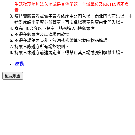
生活動現場無法入場或是其他問題，主辦單位及KKTIX概不負
責。
請持實體票券或電子票券依序由北門入場；南北門皆可出場。中
途離席請出示票券並蓋章，再次進場憑章及票由北門入場。
身高110公分以下兒童，請勿進入3樓觀眾席
不得在觀眾席及展演場內飲食。
不得在場館內吸菸、飲酒或攜帶其它危險物品進場。
持票人應遵守所有場館規則。
持票人未遵守前述規定者，得禁止其入場或強制驅離出場。
運動
檢視地圖