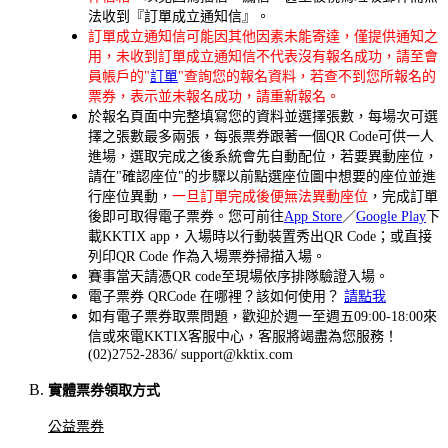
法收到『訂單成立通知信』。
訂單成立通知信可能因其他因素未能寄達，僅提供通知之
用，未收到訂單成立通知信不代表沒有報名成功，請至會
員帳戶的"
訂單
"查詢您的報名資料，若查不到您所報名的
票券，表示並未報名成功，請重新報名。
於報名頁面中完整填寫您的資料並選擇張數，每場次可選
擇之張數最多兩張，每張票券跟著一個QR Code可供一人
進場，選取完成之後系統會先自動配位，若要異動座位，
請在"確認座位"的步驟以前點選座位圖中想要的座位並進
行座位異動，
一旦訂單完成後便無法異動座位
，完成訂單
後即可取得電子票券。您可前往
App Store
／
Google Play
下
載KKTIX app，入場時以行動裝置秀出QR Code；或直接
列印QR Code 作為入場票券掃描入場。
賽事當天請憑QR code至現場依序排隊驗證入場。
電子票券 QRCode 在哪裡？該如何使用？
請點我
如有電子票券取票問題，歡迎於週一至週五09:00-18:00來
信或來電KKTIX客服中心，客服將竭盡為您服務！
(02)2752-2836
/ support@kktix.com
實體票券領取方式
公益票券