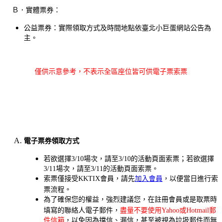
Ｂ．
實體票券：
公益票券：實際領取方式及時間地點依臺北小巨蛋網站公告為
主。
僅供示意參考，不表示全區座位皆可供電子票索票
電子票券領取方式
若欲選擇3/10場次，請至3/10的活動頁面索票；若欲選擇
3/11場次，請至3/11的活動頁面索票。
索票
僅接受KKTIX會員，請先
加入會員
，以便當日進行
索
票流程。
為了確保您的權益，強烈建議您，在註冊會員或是
取票
時
填寫的聯絡人電子郵件，
盡量不要使用Yahoo或Hotmail郵
件信箱
，以免因為擋信、漏信，甚至被視為垃圾郵件而無