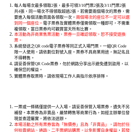
每人每場次最多領取2張，最多可領3/10門票2張及3/11門票2張
共4張，同一場次不得領取超過2張，若需要兩個場次的票券，需
要進入每個活動頁面各領取一次，
兩個場次的座位不一定可以選
到同一個座位。
電子票券及實體票券僅需領取一種即可，不需重
複領取，當日票券均可觀賞當天所有比賽。
本活動為非商業售票活動，票券一旦確認領取，恕不接受退換
票。
系統發送之QR code電子票券等同正式入場門票，一組QR Code
限一人使用，請依劃位對號入座。票券不具商業用途，無記名且
不得轉售。
請妥善保管QR Code票券，勿於網路分享出示避免遭到盜用，以
確保您的權益。
實體票券取票時，請依現場工作人員指示依序排隊。
一票或一條碼僅提供一人入場，請妥善保管入場票券，遺失不另
補發。本票券為非賣品，嚴禁轉售等商業行為，如經主辦單位發
現並查證屬實，將依法送辦。
本場活動之所有票券皆為「無價券」且為「非賣品」，請勿於任
何拍賣網站、通路、二手票網站購票，以免影響自身權益
，
若發